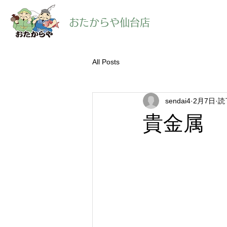
​おたからや仙台店
All Posts
sendai4
2月7日
読
貴金属