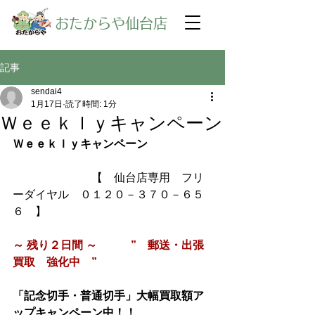
​おたからや仙台店
記事
sendai4
1月17日
読了時間: 1分
Ｗｅｅｋｌｙキャンペーン
Ｗｅｅｋｌｙキャンペーン
【　仙台店専用　フリ
ーダイヤル　０１２０－３７０－６５
６　】
～ 残り２日間 ～　　　”　郵送・出張
買取　強化中　”
「記念切手・普通切手」大幅買取額ア
ップキャンペーン中！！