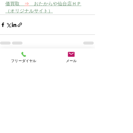
価買取　
⇒
　おたからや仙台店ＨＰ
（オリジナルサイト）
すべて表示
最新記事
フリーダイヤル
メール