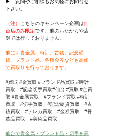
▶　質問やご相談もお気軽にお問合せ
下さい。
（注）
こちらのキャンペーン企画は
仙
台店のみ限定
です。他のおたからや店
舗では行っておりません。
他にも貴金属、時計、古銭、記念硬
貨、ブランド品、各種金券なども高価
で買取りを行っております。
#買取
#金買取
#ブランド品買取
#時計
買取
#記念切手買取
#仙台 
#買取
#金買
取
#貴金属買取
#ブランド買取
#時計
買取
#切手買取
#記念硬貨買取
#古
銭買取
#テレカ買取
#金券買取
#骨
董品買取
#美術品買取
仙台で貴金属・ブランド品・切手を高