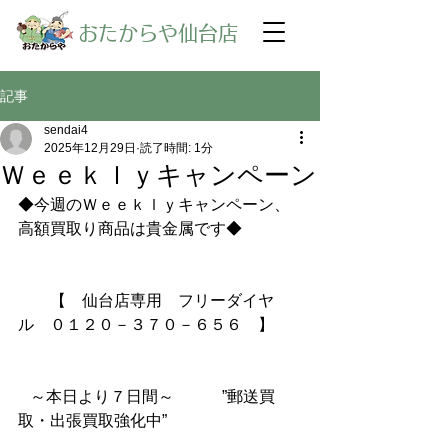
​おたからや仙台店
記事
sendai4
2025年12月29日
読了時間: 1分
Ｗｅｅｋｌｙキャンペーン
◆今週のＷｅｅｋｌｙキャンペーン、
高額買取り商品は貴金属です◆
【　仙台店専用　フリーダイヤ
ル　０１２０－３７０－６５６　】
～本日より７日間～　　　”郵送買
取・出張買取強化中”