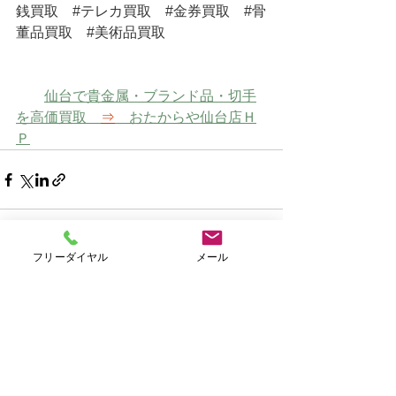
銭買取
#テレカ買取
#金券買取
#骨
董品買取
#美術品買取
仙台で貴金属・ブランド品・切手
を高価買取　
⇒
　おたからや仙台店Ｈ
Ｐ
フリーダイヤル
メール
すべて表示
最新記事