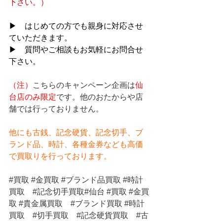
下さい。）
▶　はじめての方でも親身に対応させ
ていただきます。
▶　質問やご相談もお気軽にお問合せ
下さい。
（注）
こちらのキャンペーン企画は
仙
台店のみ限定
です。他のおたからや店
舗では行っておりません。
他にも古銭、記念硬貨、記念切手、ブ
ランド品、時計、各種金券なども高価
で買取りを行っております。
#買取
#金買取
#ブランド品買取
#時計
買取
#記念切手買取
#仙台 
#買取
#金買
取
#貴金属買取
#ブランド買取
#時計
買取
#切手買取
#記念硬貨買取
#古