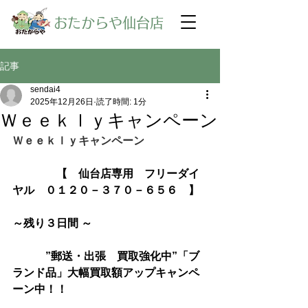
​おたからや仙台店
記事
sendai4
2025年12月26日
読了時間: 1分
Ｗｅｅｋｌｙキャンペーン
Ｗｅｅｋｌｙキャンペーン
【　仙台店専用　フリーダイ
ヤル　０１２０－３７０－６５６　】
～残り３日間 ～
　　　”郵送・出張　買取強化中”「ブ
ランド品」大幅買取額アップキャンペ
ーン中！！