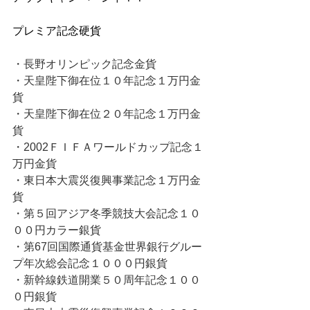
プレミア記念硬貨
・長野オリンピック記念金貨
・天皇陛下御在位１０年記念１万円金
貨
・天皇陛下御在位２０年記念１万円金
貨
・2002ＦＩＦＡワールドカップ記念１
万円金貨
・東日本大震災復興事業記念１万円金
貨
・第５回アジア冬季競技大会記念１０
００円カラー銀貨
・第67回国際通貨基金世界銀行グルー
プ年次総会記念１０００円銀貨
・新幹線鉄道開業５０周年記念１００
０円銀貨