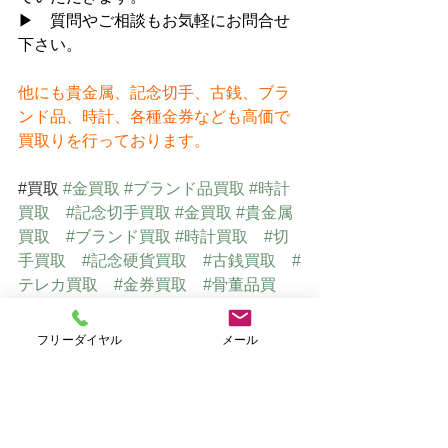
▶　質問やご相談もお気軽にお問合せ
下さい。
他にも貴金属、記念切手、古銭、ブラ
ンド品、時計、各種金券なども高価で
買取りを行っております。
#買取
#金買取
#ブランド品買取
#時計
買取
#記念切手買取
#金買取
#貴金属
買取
#ブランド買取
#時計買取
#切
手買取
#記念硬貨買取
#古銭買取
#
テレカ買取
#金券買取
#骨董品買
取
#美術品買取
#仙台買取
フリーダイヤル
メール
仙台で貴金属・ブランド品・切手
を高価買取　
⇒
　おたからや仙台店Ｈ
Ｐ（オリジナルサイト）