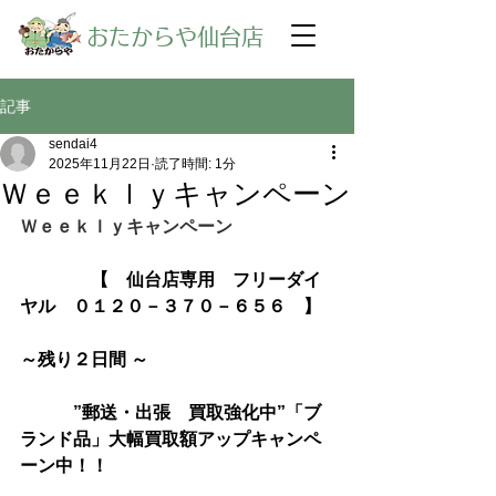
​おたからや仙台店
記事
sendai4
2025年11月22日
読了時間: 1分
Ｗｅｅｋｌｙキャンペーン
Ｗｅｅｋｌｙキャンペーン
【　仙台店専用　フリーダイ
ヤル　０１２０－３７０－６５６　】
～残り２日間 ～
　　　”郵送・出張　買取強化中”「ブ
ランド品」大幅買取額アップキャンペ
ーン中！！