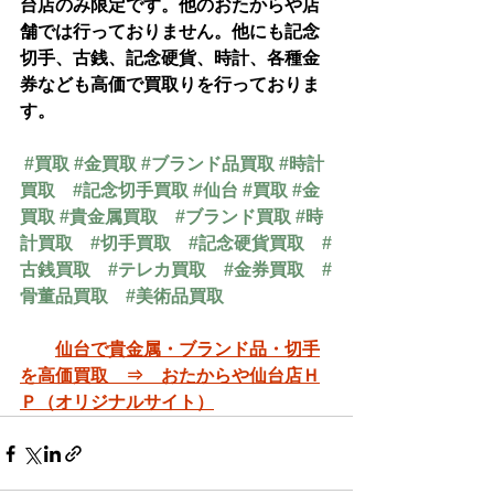
台店のみ限定です。他のおたからや店
舗では行っておりません。他にも記念
切手、古銭、記念硬貨、時計、各種金
券なども高価で買取りを行っておりま
す。
#買取
#金買取
#ブランド品買取
#時計
買取
#記念切手買取
#仙台
#買取
#金
買取
#貴金属買取
#ブランド買取
#時
計買取
#切手買取
#記念硬貨買取
#
古銭買取
#テレカ買取
#金券買取
#
骨董品買取
#美術品買取
仙台で貴金属・ブランド品・切手
を高価買取　⇒　おたからや仙台店Ｈ
Ｐ（オリジナルサイト）