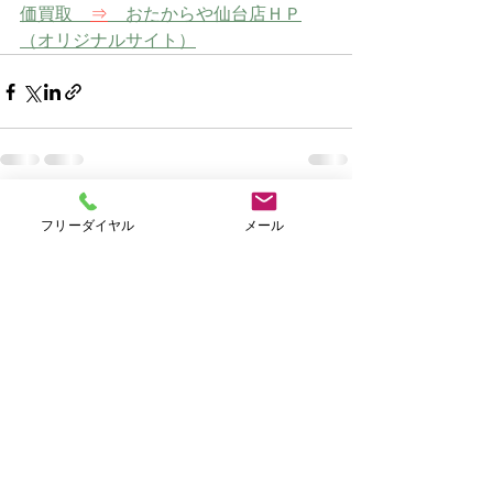
価買取　
⇒
　おたからや仙台店ＨＰ
（オリジナルサイト）
すべて表示
最新記事
フリーダイヤル
メール