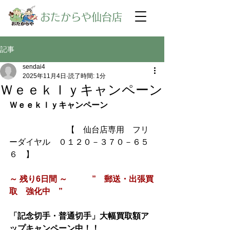
​おたからや仙台店
記事
sendai4
2025年11月4日
読了時間: 1分
Ｗｅｅｋｌｙキャンペーン
Ｗｅｅｋｌｙキャンペーン
【　仙台店専用　フリ
ーダイヤル　０１２０－３７０－６５
６　】
～ 残り6日間 ～　　　”　郵送・出張買
取　強化中　”
「記念切手・普通切手」大幅買取額ア
ップキャンペーン中！！