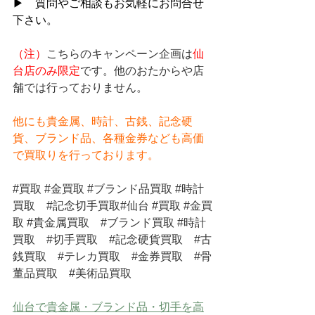
▶　質問やご相談もお気軽にお問合せ
下さい。
（注）
こちらのキャンペーン企画は
仙
台店のみ限定
です。他のおたからや店
舗では行っておりません。
他にも貴金属、時計、古銭、記念硬
貨、ブランド品、各種金券なども高価
で買取りを行っております。
#買取
#金買取
#ブランド品買取
#時計
買取
#記念切手買取
#仙台 
#買取
#金買
取
#貴金属買取
#ブランド買取
#時計
買取
#切手買取
#記念硬貨買取
#古
銭買取
#テレカ買取
#金券買取
#骨
董品買取
#美術品買取
仙台で貴金属・ブランド品・切手を高