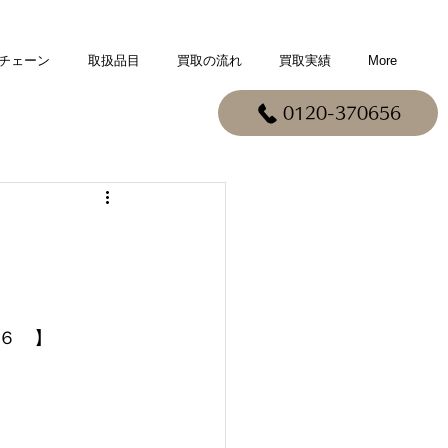
チェーン
取扱品目
買取の流れ
買取実績
More
0120-370656
６　】