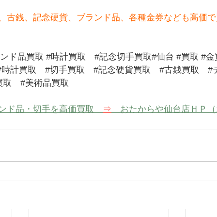
、古銭、記念硬貨、ブランド品、各種金券なども高価で
ランド品買取
#時計買取
#記念切手買取
#仙台 
#買取
#金
#時計買取
#切手買取
#記念硬貨買取
#古銭買取
#
買取
#美術品買取
ンド品・切手を高価買取　
⇒
　おたからや仙台店ＨＰ（