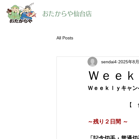
​おたからや仙台店
All Posts
sendai4
2025年8
Ｗｅｅｋ
Ｗｅｅｋｌｙキャン
【　
～残り２日間 ～　
「記念切手・普通切