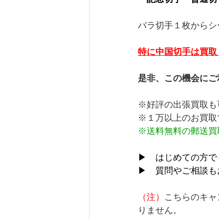
バラ切手１枚からシ
特に中国切手は買取
是非、この機会にご
※好評の出張買取も
※１万以上のお買取
※送料無料の郵送買
▶　はじめての方で
▶　質問やご相談も
（注）
こちらのキャ
りません。