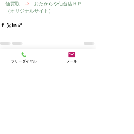
価買取　
⇒
　おたからや仙台店ＨＰ
（オリジナルサイト）
すべて表示
最新記事
フリーダイヤル
メール