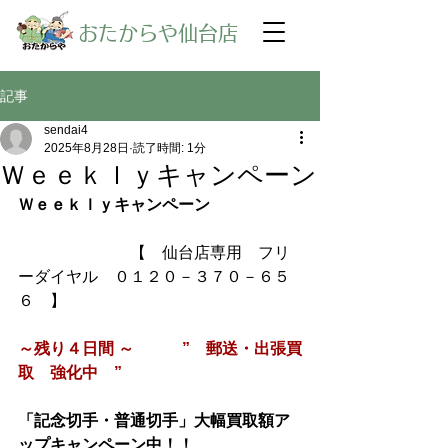
​おたからや仙台店
記事
sendai4
2025年8月28日
読了時間: 1分
Ｗｅｅｋｌｙキャンペーン
Ｗｅｅｋｌｙキャンペーン
【　仙台店専用　フリ
ーダイヤル　０１２０－３７０－６５
６　】
～残り４日間 ～　　　”　郵送・出張買
取　強化中　”
「記念切手・普通切手」大幅買取額ア
ップキャンペーン中！！