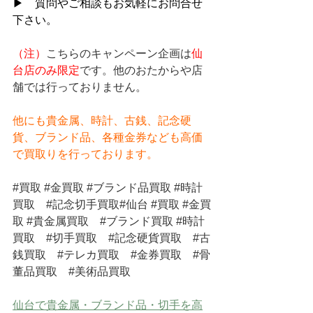
▶　質問やご相談もお気軽にお問合せ
下さい。
（注）
こちらのキャンペーン企画は
仙
台店のみ限定
です。他のおたからや店
舗では行っておりません。
他にも貴金属、時計、古銭、記念硬
貨、ブランド品、各種金券なども高価
で買取りを行っております。
#買取
#金買取
#ブランド品買取
#時計
買取
#記念切手買取
#仙台 
#買取
#金買
取
#貴金属買取
#ブランド買取
#時計
買取
#切手買取
#記念硬貨買取
#古
銭買取
#テレカ買取
#金券買取
#骨
董品買取
#美術品買取
仙台で貴金属・ブランド品・切手を高