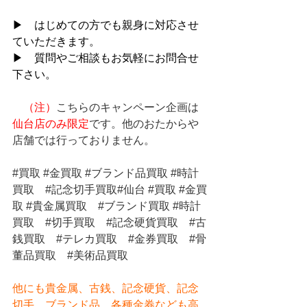
▶　はじめての方でも親身に対応させ
ていただきます。
▶　質問やご相談もお気軽にお問合せ
下さい。
（注）
こちらのキャンペーン企画は
仙台店のみ限定
です。他のおたからや
店舗では行っておりません。
#買取
#金買取
#ブランド品買取
#時計
買取
#記念切手買取
#仙台 
#買取
#金買
取
#貴金属買取
#ブランド買取
#時計
買取
#切手買取
#記念硬貨買取
#古
銭買取
#テレカ買取
#金券買取
#骨
董品買取
#美術品買取
他にも貴金属、古銭、記念硬貨、記念
切手、ブランド品、各種金券なども高