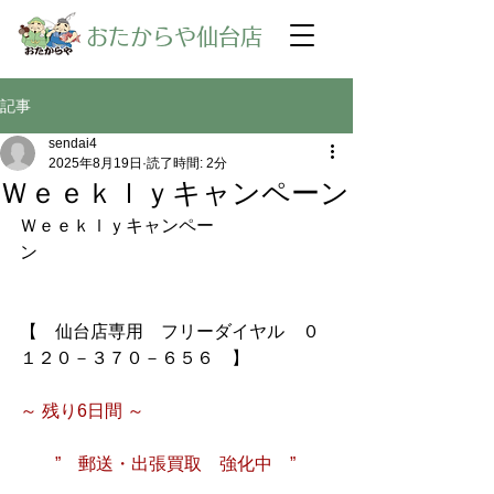
​おたからや仙台店
記事
sendai4
2025年8月19日
読了時間: 2分
Ｗｅｅｋｌｙキャンペーン
Ｗｅｅｋｌｙキャンペー
ン
【　仙台店専用　フリーダイヤル　０
１２０－３７０－６５６　】
～ 残り6日間 ～　
　　”　郵送・出張買取　強化中　”