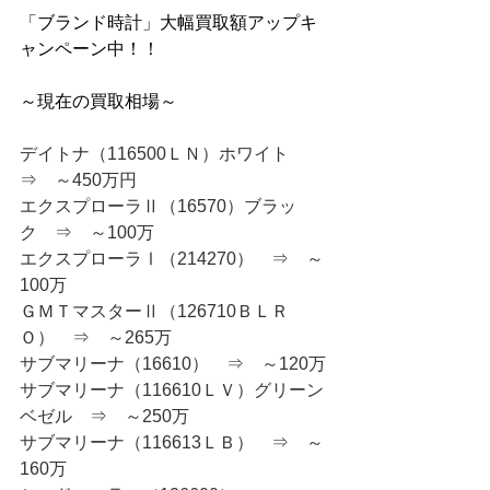
「ブランド時計」大幅買取額アップキ
ャンペーン中！！
～現在の買取相場～
デイトナ（116500ＬＮ）ホワイト　
⇒　～450万円
エクスプローラⅡ（16570）ブラッ
ク　⇒　～100万
エクスプローラⅠ（214270）　⇒　～
100万
ＧＭＴマスターⅡ（126710ＢＬＲ
Ｏ）　⇒　～265万
サブマリーナ（16610）　⇒　～120万
サブマリーナ（116610ＬＶ）グリーン
ベゼル　⇒　～250万
サブマリーナ（116613ＬＢ）　⇒　～
160万