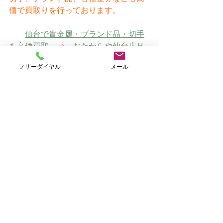
価で買取りを行っております。
仙台で貴金属・ブランド品・切手
を高価買取　
⇒
　おたからや仙台店Ｈ
Ｐ（オリジナルサイト）
フリーダイヤル
メール
すべて表示
最新記事