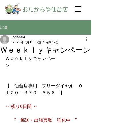
​おたからや仙台店
記事
sendai4
2025年7月15日
読了時間: 2分
Ｗｅｅｋｌｙキャンペーン
Ｗｅｅｋｌｙキャンペー
ン
【　仙台店専用　フリーダイヤル　０
１２０－３７０－６５６　】
～ 残り6日間 ～　
　　”　郵送・出張買取　強化中　”