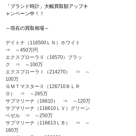
「ブランド時計」大幅買取額アップキ
ャンペーン中！！
～現在の買取相場～
デイトナ（116500ＬＮ）ホワイト　
⇒　～450万円
エクスプローラⅡ（16570）ブラッ
ク　⇒　～100万
エクスプローラⅠ（214270）　⇒　～
100万
ＧＭＴマスターⅡ（126710ＢＬＲ
Ｏ）　⇒　～265万
サブマリーナ（16610）　⇒　～120万
サブマリーナ（116610ＬＶ）グリーン
ベゼル　⇒　～250万
サブマリーナ（116613ＬＢ）　⇒　～
160万