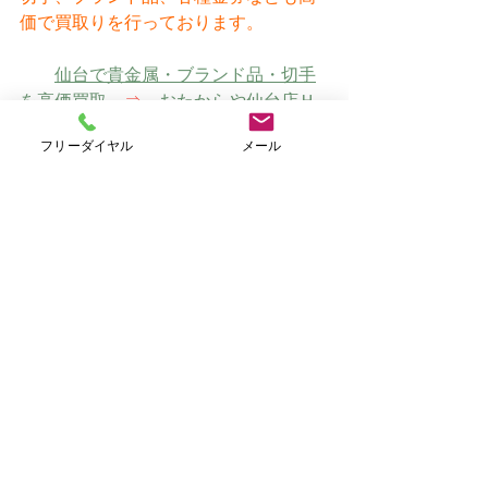
価で買取りを行っております。
仙台で貴金属・ブランド品・切手
を高価買取　
⇒
　おたからや仙台店Ｈ
Ｐ（オリジナルサイト）
フリーダイヤル
メール
すべて表示
最新記事