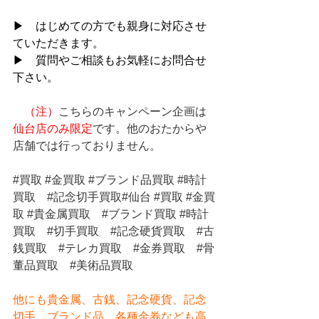
▶　はじめての方でも親身に対応させ
ていただきます。
▶　質問やご相談もお気軽にお問合せ
下さい。
（注）
こちらのキャンペーン企画は
仙台店のみ限定
です。他のおたからや
店舗では行っておりません。
#買取
#金買取
#ブランド品買取
#時計
買取
#記念切手買取
#仙台 
#買取
#金買
取
#貴金属買取
#ブランド買取
#時計
買取
#切手買取
#記念硬貨買取
#古
銭買取
#テレカ買取
#金券買取
#骨
董品買取
#美術品買取
他にも貴金属、古銭、記念硬貨、記念
切手、ブランド品、各種金券なども高