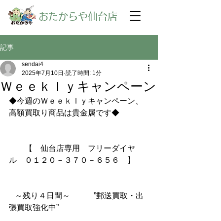
​おたからや仙台店
記事
sendai4
2025年7月10日
読了時間: 1分
Ｗｅｅｋｌｙキャンペーン
◆今週のＷｅｅｋｌｙキャンペーン、
高額買取り商品は貴金属です◆
【　仙台店専用　フリーダイヤ
ル　０１２０－３７０－６５６　】
～残り４日間～　　　”郵送買取・出
張買取強化中”