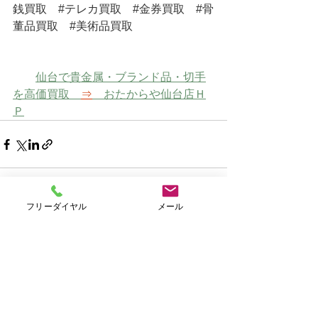
銭買取
#テレカ買取
#金券買取
#骨
董品買取
#美術品買取
仙台で貴金属・ブランド品・切手
を高価買取　
⇒
　おたからや仙台店Ｈ
Ｐ
フリーダイヤル
メール
すべて表示
最新記事