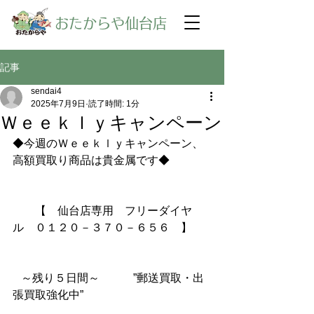
​おたからや仙台店
記事
sendai4
2025年7月9日
読了時間: 1分
Ｗｅｅｋｌｙキャンペーン
◆今週のＷｅｅｋｌｙキャンペーン、
高額買取り商品は貴金属です◆
【　仙台店専用　フリーダイヤ
ル　０１２０－３７０－６５６　】
～残り５日間～　　　”郵送買取・出
張買取強化中”