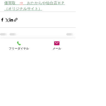
価買取　
⇒
　おたからや仙台店ＨＰ
（オリジナルサイト）
すべて表示
最新記事
フリーダイヤル
メール