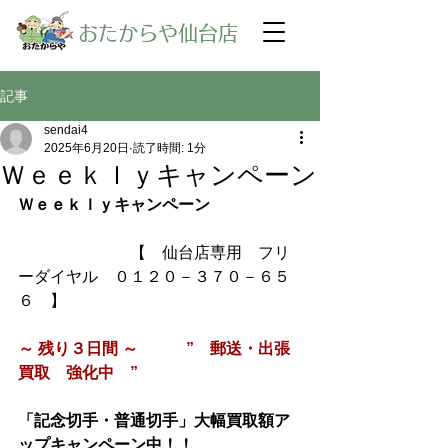
​おたからや仙台店
記事
sendai4
2025年6月20日
読了時間: 1分
Ｗｅｅｋｌｙキャンペーン
Ｗｅｅｋｌｙキャンペーン
【　仙台店専用　フリ
ーダイヤル　０１２０－３７０－６５
６　】
～ 残り３日間 ～　　　”　郵送・出張
買取　強化中　”
「記念切手・普通切手」大幅買取額ア
ップキャンペーン中！！