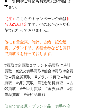
▶　質問やご相談もお気軽にお問合せ
下さい。
（注）
こちらのキャンペーン企画は
仙
台店のみ限定
です。他のおたからや店
舗では行っておりません。
他にも貴金属、時計、古銭、記念硬
貨、ブランド品、各種金券なども高価
で買取りを行っております。
#買取
#金買取
#ブランド品買取
#時計
買取
#記念切手買取
#仙台 
#買取
#金買
取
#貴金属買取
#ブランド買取
#時計
買取
#切手買取
#記念硬貨買取
#古
銭買取
#テレカ買取
#金券買取
#骨
董品買取
#美術品買取
仙台で貴金属・ブランド品・切手を高