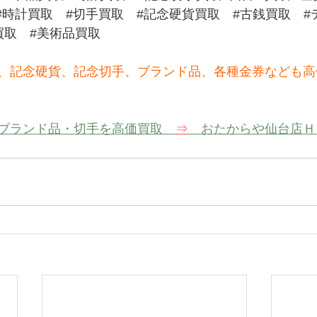
#時計買取
#切手買取
#記念硬貨買取
#古銭買取
#
買取
#美術品買取
、記念硬貨、記念切手、ブランド品、各種金券なども高
ブランド品・切手を高価買取　
⇒
　おたからや仙台店Ｈ