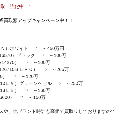
取　強化中　”
幅買取額アップキャンペーン中！！
0ＬＮ）ホワイト　⇒　～450万円
6570）ブラック　⇒　～100万
4270）　⇒　～100万
26710ＢＬＲＯ）　⇒　～265万
0）　⇒　～120万
610ＬＶ）グリーンベゼル　⇒　～250万
13ＬＢ）　⇒　～160万
600）　⇒　～150万
スや、他ブランド時計も高価で買取りしておりますので