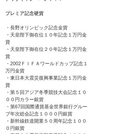
プレミア記念硬貨
・長野オリンピック記念金貨
・天皇陛下御在位１０年記念１万円金
貨
・天皇陛下御在位２０年記念１万円金
貨
・2002ＦＩＦＡワールドカップ記念１
万円金貨
・東日本大震災復興事業記念１万円金
貨
・第５回アジア冬季競技大会記念１０
００円カラー銀貨
・第67回国際通貨基金世界銀行グルー
プ年次総会記念１０００円銀貨
・新幹線鉄道開業５０周年記念１００
０円銀貨