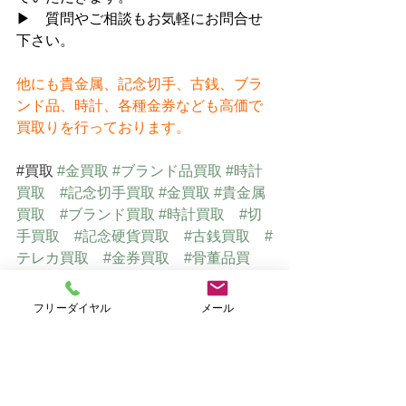
▶　質問やご相談もお気軽にお問合せ
下さい。
他にも貴金属、記念切手、古銭、ブラ
ンド品、時計、各種金券なども高価で
買取りを行っております。
#買取
#金買取
#ブランド品買取
#時計
買取
#記念切手買取
#金買取
#貴金属
買取
#ブランド買取
#時計買取
#切
手買取
#記念硬貨買取
#古銭買取
#
テレカ買取
#金券買取
#骨董品買
取
#美術品買取
#仙台買取
フリーダイヤル
メール
仙台で貴金属・ブランド品・切手
を高価買取　
⇒
　おたからや仙台店Ｈ
Ｐ（オリジナルサイト）