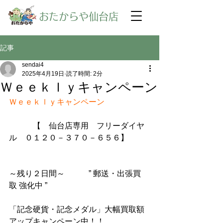
​おたからや仙台店
記事
sendai4
2025年4月19日
読了時間: 2分
Ｗｅｅｋｌｙキャンペーン
Ｗｅｅｋｌｙキャンペーン
【　仙台店専用　フリーダイヤ
ル　０１２０－３７０－６５６】
～残り２日間～　　　” 郵送・出張買
取 強化中 ”
「記念硬貨・記念メダル」大幅買取額
アップキャンペーン中！！