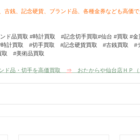
、古銭、記念硬貨、ブランド品、各種金券なども高価で
ランド品買取
#時計買取
#記念切手買取
#仙台 
#買取
#金
#時計買取
#切手買取
#記念硬貨買取
#古銭買取
#
買取
#美術品買取
ンド品・切手を高価買取　
⇒
　おたからや仙台店ＨＰ（