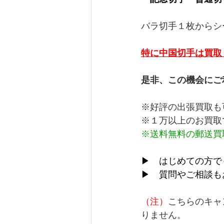
バラ切手１枚からシ
特に中国切手は買取
是非、この機会にご
※好評の出張買取も
※１万以上のお買取
※送料無料の郵送買
▶　はじめての方で
▶　質問やご相談も
（注）
こちらのキャ
りません。