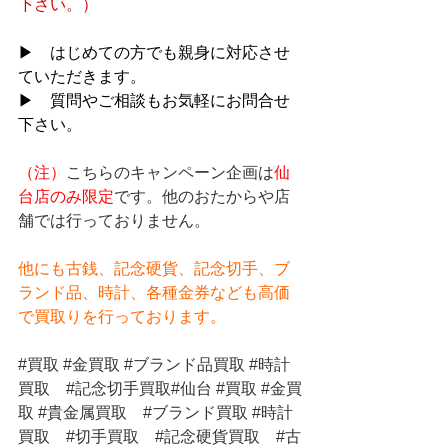
下さい。）
▶　はじめての方でも親身に対応させ
ていただきます。
▶　質問やご相談もお気軽にお問合せ
下さい。
（注）
こちらのキャンペーン企画は
仙
台店のみ限定
です。他のおたからや店
舗では行っておりません。
他にも古銭、記念硬貨、記念切手、ブ
ランド品、時計、各種金券なども高価
で買取りを行っております。
#買取
#金買取
#ブランド品買取
#時計
買取
#記念切手買取
#仙台 
#買取
#金買
取
#貴金属買取
#ブランド買取
#時計
買取
#切手買取
#記念硬貨買取
#古