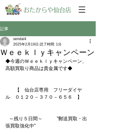
​おたからや仙台店
記事
sendai4
2025年2月19日
読了時間: 1分
Ｗｅｅｋｌｙキャンペーン
◆今週のＷｅｅｋｌｙキャンペーン、
高額買取り商品は貴金属です◆
【　仙台店専用　フリーダイヤ
ル　０１２０－３７０－６５６　】
～残り５日間～　　　”郵送買取・出
張買取強化中”