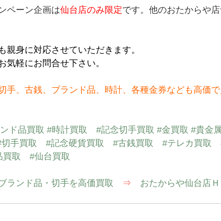
ンペーン企画は
仙台店のみ限定
です。他のおたからや店
も親身に対応させていただきます。
お気軽にお問合せ下さい。
切手、古銭、ブランド品、時計、各種金券なども高価で
ランド品買取
#時計買取
#記念切手買取
#金買取
#貴金
#切手買取
#記念硬貨買取
#古銭買取
#テレカ買取
品買取
#仙台買取
ブランド品・切手を高価買取　
⇒
　おたからや仙台店Ｈ