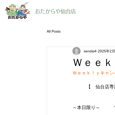
​おたからや仙台店
All Posts
sendai4
2025年2
Ｗｅｅｋ
Ｗｅｅｋｌｙキャン
【　仙台店専
～本日限り～　　　”