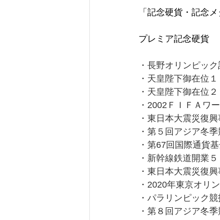
「記念硬貨・記念メ
プレミア記念硬貨
・長野オリンピック
・天皇陛下御在位１
・天皇陛下御在位２
・2002ＦＩＦＡ
・東日本大震災復興
・第５回アジア冬季
・第67回国際通貨
・新幹線鉄道開業５
・東日本大震災復興
・2020年東京オリ
・パラリンピック競
・第８回アジア冬季