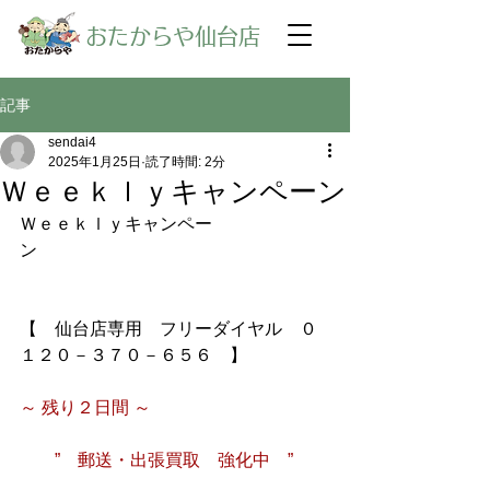
​おたからや仙台店
記事
sendai4
2025年1月25日
読了時間: 2分
Ｗｅｅｋｌｙキャンペーン
Ｗｅｅｋｌｙキャンペー
ン
【　仙台店専用　フリーダイヤル　０
１２０－３７０－６５６　】
～ 残り２日間 ～　
　　”　郵送・出張買取　強化中　”