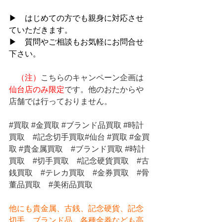
▶　はじめての方でも親身に対応させ
ていただきます。
▶　質問やご相談もお気軽にお問合せ
下さい。
（注）
こちらのキャンペーン企画は
仙台店のみ限定
です。他のおたからや
店舗では行っておりません。
#買取
#金買取
#ブランド品買取
#時計
買取
#記念切手買取
#仙台 
#買取
#金買
取
#貴金属買取
#ブランド買取
#時計
買取
#切手買取
#記念硬貨買取
#古
銭買取
#テレカ買取
#金券買取
#骨
董品買取
#美術品買取
他にも貴金属、古銭、記念硬貨、記念
切手、ブランド品、各種金券なども高