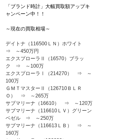
「ブランド時計」大幅買取額アップキ
ャンペーン中！！
～現在の買取相場～
デイトナ（116500ＬＮ）ホワイト　
⇒　～450万円
エクスプローラⅡ（16570）ブラッ
ク　⇒　～100万
エクスプローラⅠ（214270）　⇒　～
100万
ＧＭＴマスターⅡ（126710ＢＬＲ
Ｏ）　⇒　～265万
サブマリーナ（16610）　⇒　～120万
サブマリーナ（116610ＬＶ）グリーン
ベゼル　⇒　～250万
サブマリーナ（116613ＬＢ）　⇒　～
160万