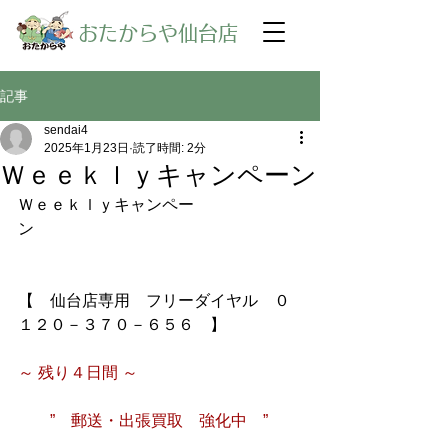
​おたからや仙台店
記事
sendai4
2025年1月23日
読了時間: 2分
Ｗｅｅｋｌｙキャンペーン
Ｗｅｅｋｌｙキャンペー
ン
【　仙台店専用　フリーダイヤル　０
１２０－３７０－６５６　】
～ 残り４日間 ～　
　　”　郵送・出張買取　強化中　”