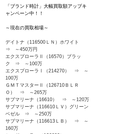
「ブランド時計」大幅買取額アップキ
ャンペーン中！！
～現在の買取相場～
デイトナ（116500ＬＮ）ホワイト　
⇒　～450万円
エクスプローラⅡ（16570）ブラッ
ク　⇒　～100万
エクスプローラⅠ（214270）　⇒　～
100万
ＧＭＴマスターⅡ（126710ＢＬＲ
Ｏ）　⇒　～265万
サブマリーナ（16610）　⇒　～120万
サブマリーナ（116610ＬＶ）グリーン
ベゼル　⇒　～250万
サブマリーナ（116613ＬＢ）　⇒　～
160万