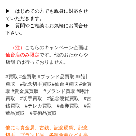
▶　はじめての方でも親身に対応させ
ていただきます。
▶　質問やご相談もお気軽にお問合せ
下さい。
（注）
こちらのキャンペーン企画は
仙台店のみ限定
です。他のおたからや
店舗では行っておりません。
#買取
#金買取
#ブランド品買取
#時計
買取
#記念切手買取
#仙台 
#買取
#金買
取
#貴金属買取
#ブランド買取
#時計
買取
#切手買取
#記念硬貨買取
#古
銭買取
#テレカ買取
#金券買取
#骨
董品買取
#美術品買取
他にも貴金属、古銭、記念硬貨、記念
切手、ブランド品、各種金券なども高