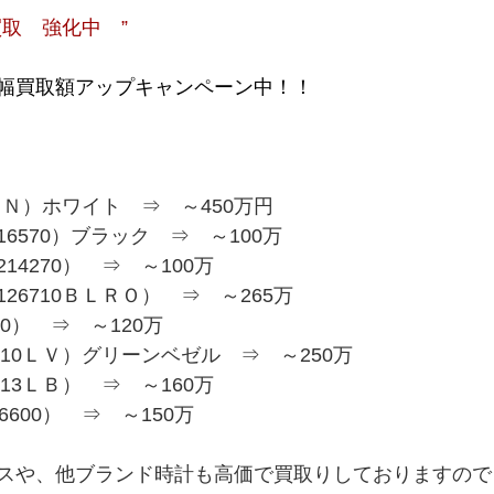
取　強化中　”
幅買取額アップキャンペーン中！！
0ＬＮ）ホワイト　⇒　～450万円
6570）ブラック　⇒　～100万
4270）　⇒　～100万
26710ＢＬＲＯ）　⇒　～265万
0）　⇒　～120万
610ＬＶ）グリーンベゼル　⇒　～250万
13ＬＢ）　⇒　～160万
600）　⇒　～150万
スや、他ブランド時計も高価で買取りしておりますので