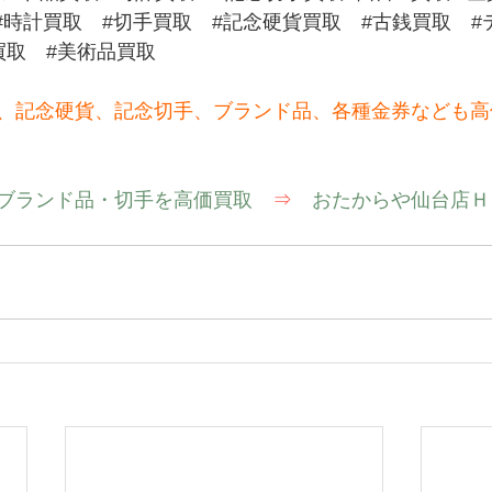
#時計買取
#切手買取
#記念硬貨買取
#古銭買取
#
買取
#美術品買取
、記念硬貨、記念切手、ブランド品、各種金券なども高
ブランド品・切手を高価買取　
⇒
　おたからや仙台店Ｈ