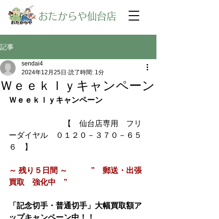
​おたからや仙台店
記事
sendai4
2024年12月25日
読了時間: 1分
Ｗｅｅｋｌｙキャンペーン
Ｗｅｅｋｌｙキャンペーン
【　仙台店専用　フリ
ーダイヤル　０１２０－３７０－６５
６　】
～ 残り５日間 ～　　　”　郵送・出張
買取　強化中　”
「記念切手・普通切手」大幅買取額ア
ップキャンペーン中！！