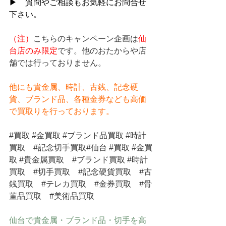
▶　質問やご相談もお気軽にお問合せ
下さい。
（注）
こちらのキャンペーン企画は
仙
台店のみ限定
です。他のおたからや店
舗では行っておりません。
他にも貴金属、時計、古銭、記念硬
貨、ブランド品、各種金券なども高価
で買取りを行っております。
#買取
#金買取
#ブランド品買取
#時計
買取
#記念切手買取
#仙台 
#買取
#金買
取
#貴金属買取
#ブランド買取
#時計
買取
#切手買取
#記念硬貨買取
#古
銭買取
#テレカ買取
#金券買取
#骨
董品買取
#美術品買取
仙台で貴金属・ブランド品・切手を高