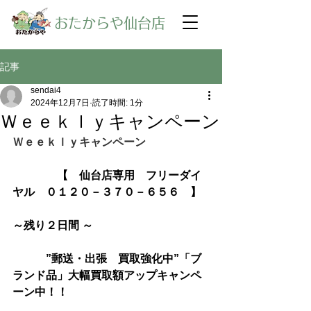
​おたからや仙台店
記事
sendai4
2024年12月7日
読了時間: 1分
Ｗｅｅｋｌｙキャンペーン
Ｗｅｅｋｌｙキャンペーン
【　仙台店専用　フリーダイ
ヤル　０１２０－３７０－６５６　】
～残り２日間 ～
　　　”郵送・出張　買取強化中”「ブ
ランド品」大幅買取額アップキャンペ
ーン中！！