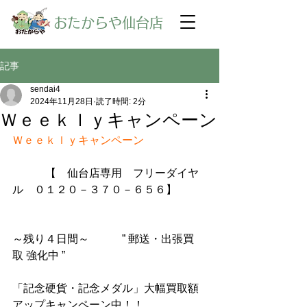
​おたからや仙台店
記事
sendai4
2024年11月28日
読了時間: 2分
Ｗｅｅｋｌｙキャンペーン
Ｗｅｅｋｌｙキャンペーン
【　仙台店専用　フリーダイヤ
ル　０１２０－３７０－６５６】
～残り４日間～　　　” 郵送・出張買
取 強化中 ”
「記念硬貨・記念メダル」大幅買取額
アップキャンペーン中！！