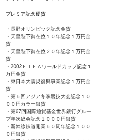
プレミア記念硬貨
・長野オリンピック記念金貨
・天皇陛下御在位１０年記念１万円金
貨
・天皇陛下御在位２０年記念１万円金
貨
・2002ＦＩＦＡワールドカップ記念１
万円金貨
・東日本大震災復興事業記念１万円金
貨
・第５回アジア冬季競技大会記念１０
００円カラー銀貨
・第67回国際通貨基金世界銀行グルー
プ年次総会記念１０００円銀貨
・新幹線鉄道開業５０周年記念１００
０円銀貨