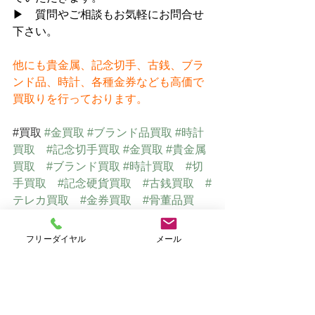
▶　質問やご相談もお気軽にお問合せ
下さい。
他にも貴金属、記念切手、古銭、ブラ
ンド品、時計、各種金券なども高価で
買取りを行っております。
#買取
#金買取
#ブランド品買取
#時計
買取
#記念切手買取
#金買取
#貴金属
買取
#ブランド買取
#時計買取
#切
手買取
#記念硬貨買取
#古銭買取
#
テレカ買取
#金券買取
#骨董品買
取
#美術品買取
#仙台買取
フリーダイヤル
メール
仙台で貴金属・ブランド品・切手
を高価買取　
⇒
　おたからや仙台店Ｈ
Ｐ（オリジナルサイト）