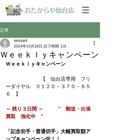
​おたからや仙台店
記事
sendai4
2024年10月18日
読了時間: 1分
Ｗｅｅｋｌｙキャンペーン
Ｗｅｅｋｌｙキャンペーン
【　仙台店専用　フリ
ーダイヤル　０１２０－３７０－６５
６　】
～ 残り３日間 ～　　　”　郵送・出張
買取　強化中　”
「記念切手・普通切手」大幅買取額ア
ップキャンペーン中！！