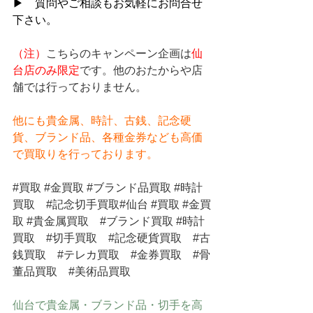
▶　質問やご相談もお気軽にお問合せ
下さい。
（注）
こちらのキャンペーン企画は
仙
台店のみ限定
です。他のおたからや店
舗では行っておりません。
他にも貴金属、時計、古銭、記念硬
貨、ブランド品、各種金券なども高価
で買取りを行っております。
#買取
#金買取
#ブランド品買取
#時計
買取
#記念切手買取
#仙台 
#買取
#金買
取
#貴金属買取
#ブランド買取
#時計
買取
#切手買取
#記念硬貨買取
#古
銭買取
#テレカ買取
#金券買取
#骨
董品買取
#美術品買取
仙台で貴金属・ブランド品・切手を高