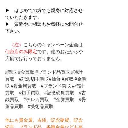
▶　はじめての方でも親身に対応させ
ていただきます。
▶　質問やご相談もお気軽にお問合せ
下さい。
（注）
こちらのキャンペーン企画は
仙台店のみ限定
です。他のおたからや
店舗では行っておりません。
#買取
#金買取
#ブランド品買取
#時計
買取
#記念切手買取
#仙台 
#買取
#金買
取
#貴金属買取
#ブランド買取
#時計
買取
#切手買取
#記念硬貨買取
#古
銭買取
#テレカ買取
#金券買取
#骨
董品買取
#美術品買取
他にも貴金属、古銭、記念硬貨、記念
切手、ブランド品、各種金券なども高