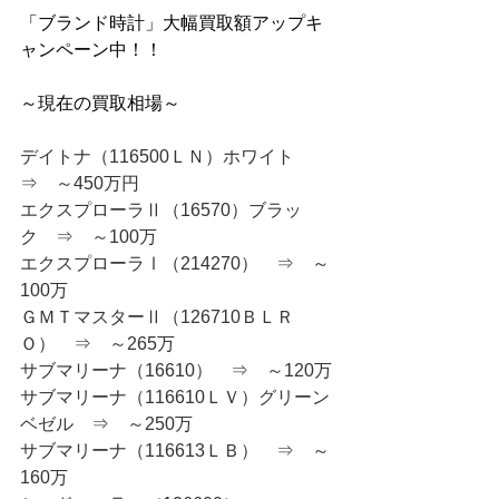
「ブランド時計」大幅買取額アップキ
ャンペーン中！！
～現在の買取相場～
デイトナ（116500ＬＮ）ホワイト　
⇒　～450万円
エクスプローラⅡ（16570）ブラッ
ク　⇒　～100万
エクスプローラⅠ（214270）　⇒　～
100万
ＧＭＴマスターⅡ（126710ＢＬＲ
Ｏ）　⇒　～265万
サブマリーナ（16610）　⇒　～120万
サブマリーナ（116610ＬＶ）グリーン
ベゼル　⇒　～250万
サブマリーナ（116613ＬＢ）　⇒　～
160万