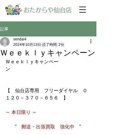
​おたからや仙台店
記事
sendai4
2024年10月13日
読了時間: 2分
Ｗｅｅｋｌｙキャンペーン
Ｗｅｅｋｌｙキャンペー
ン
【　仙台店専用　フリーダイヤル　０
１２０－３７０－６５６　】
～ 本日限り ～　
　　”　郵送・出張買取　強化中　”