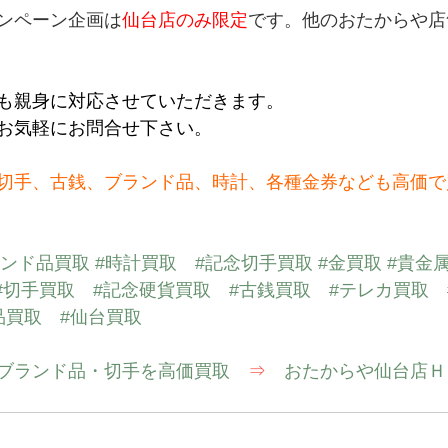
ンペーン企画は
仙台店のみ限定
です。他のおたからや店
も親身に対応させていただきます。
お気軽にお問合せ下さい。
切手、古銭、ブランド品、時計、各種金券なども高価で
ランド品買取
#時計買取
#記念切手買取
#金買取
#貴金
#切手買取
#記念硬貨買取
#古銭買取
#テレカ買取
品買取
#仙台買取
ブランド品・切手を高価買取　
⇒
　おたからや仙台店Ｈ