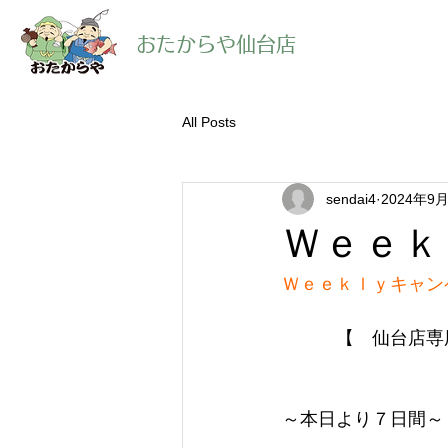
​おたからや仙台店
All Posts
sendai4
2024年9
Ｗｅｅｋ
Ｗｅｅｋｌｙキャン
【　仙台店専
～本日より７日間～　