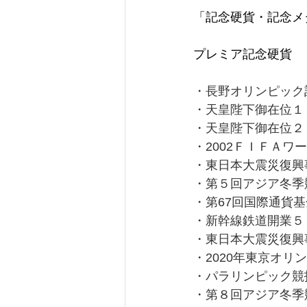
「記念硬貨・記念メ
プレミア記念硬貨
・長野オリンピック
・天皇陛下御在位１
・天皇陛下御在位２
・2002ＦＩＦＡ
・東日本大震災復興
・第５回アジア冬季
・第67回国際通貨
・新幹線鉄道開業５
・東日本大震災復興
・2020年東京オリ
・パラリンピック競
・第８回アジア冬季