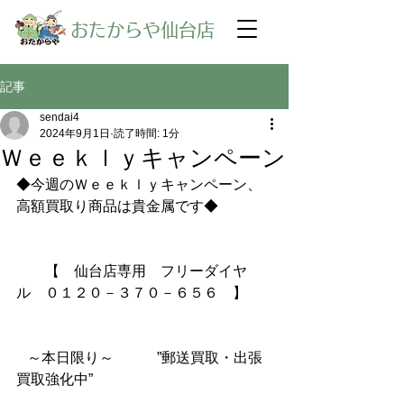
​おたからや仙台店
記事
sendai4
2024年9月1日
読了時間: 1分
Ｗｅｅｋｌｙキャンペーン
◆今週のＷｅｅｋｌｙキャンペーン、
高額買取り商品は貴金属です◆
【　仙台店専用　フリーダイヤ
ル　０１２０－３７０－６５６　】
～本日限り～　　　”郵送買取・出張
買取強化中”