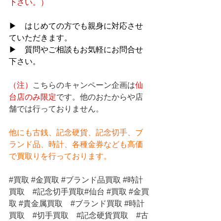
下さい。）
▶　はじめての方でも親身に対応させ
ていただきます。
▶　質問やご相談もお気軽にお問合せ
下さい。
（注）
こちらのキャンペーン企画は
仙
台店のみ限定
です。他のおたからや店
舗では行っておりません。
他にも古銭、記念硬貨、記念切手、ブ
ランド品、時計、各種金券なども高価
で買取りを行っております。
#買取
#金買取
#ブランド品買取
#時計
買取
#記念切手買取
#仙台 
#買取
#金買
取
#貴金属買取
#ブランド買取
#時計
買取
#切手買取
#記念硬貨買取
#古