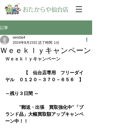
​おたからや仙台店
記事
sendai4
2024年8月23日
読了時間: 1分
Ｗｅｅｋｌｙキャンペーン
Ｗｅｅｋｌｙキャンペーン
【　仙台店専用　フリーダイ
ヤル　０１２０－３７０－６５６　】
～残り３日間 ～
　　　”郵送・出張　買取強化中”「ブ
ランド品」大幅買取額アップキャンペ
ーン中！！