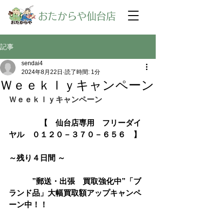
​おたからや仙台店
記事
sendai4
2024年8月22日
読了時間: 1分
Ｗｅｅｋｌｙキャンペーン
Ｗｅｅｋｌｙキャンペーン
【　仙台店専用　フリーダイ
ヤル　０１２０－３７０－６５６　】
～残り４日間 ～
　　　”郵送・出張　買取強化中”「ブ
ランド品」大幅買取額アップキャンペ
ーン中！！