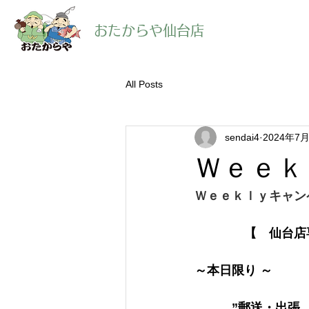
​おたからや仙台店
All Posts
sendai4
2024年7
Ｗｅｅｋ
Ｗｅｅｋｌｙキャン
【　仙台店
～本日限り ～
　　　”郵送・出張