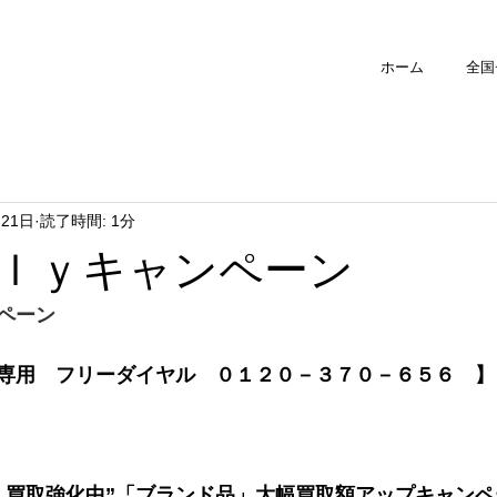
ホーム
全国
月21日
読了時間: 1分
ｌｙキャンペーン
ペーン
専用　フリーダイヤル　０１２０－３７０－６５６　】
　買取強化中”「ブランド品」大幅買取額アップキャン