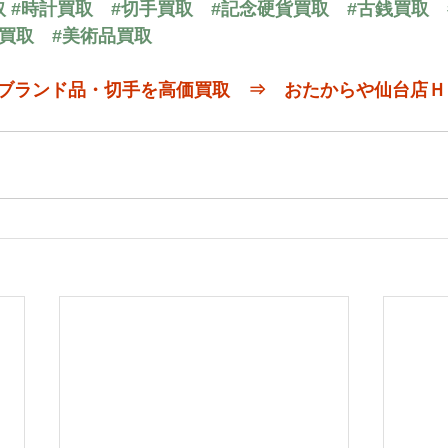
取
#時計買取
#切手買取
#記念硬貨買取
#古銭買取
品買取
#美術品買取
ブランド品・切手を高価買取　⇒　おたからや仙台店Ｈ