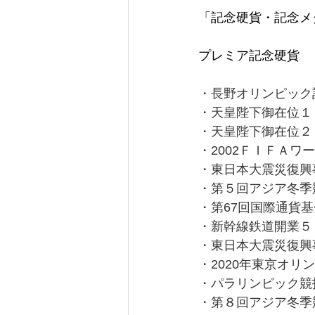
「記念硬貨・記念メ
プレミア記念硬貨
・長野オリンピック
・天皇陛下御在位１
・天皇陛下御在位２
・2002ＦＩＦＡ
・東日本大震災復興
・第５回アジア冬季
・第67回国際通貨
・新幹線鉄道開業５
・東日本大震災復興
・2020年東京オリ
・パラリンピック競
・第８回アジア冬季