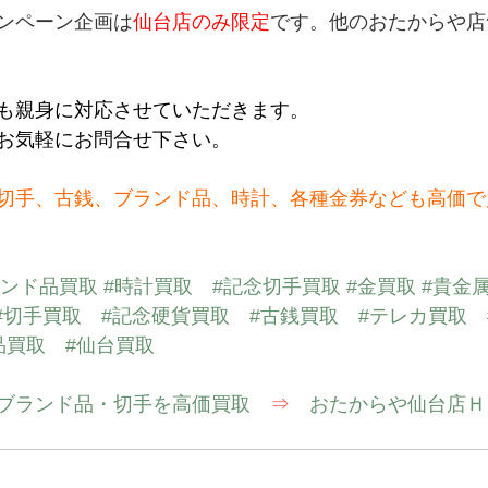
ンペーン企画は
仙台店のみ限定
です。他のおたからや店
も親身に対応させていただきます。
お気軽にお問合せ下さい。
切手、古銭、ブランド品、時計、各種金券なども高価で
ランド品買取
#時計買取
#記念切手買取
#金買取
#貴金
#切手買取
#記念硬貨買取
#古銭買取
#テレカ買取
品買取
#仙台買取
ブランド品・切手を高価買取　
⇒
　おたからや仙台店Ｈ