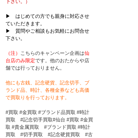
下さい。）
▶　はじめての方でも親身に対応させ
ていただきます。
▶　質問やご相談もお気軽にお問合せ
下さい。
（注）
こちらのキャンペーン企画は
仙
台店のみ限定
です。他のおたからや店
舗では行っておりません。
他にも古銭、記念硬貨、記念切手、ブ
ランド品、時計、各種金券なども高価
で買取りを行っております。
#買取
#金買取
#ブランド品買取
#時計
買取
#記念切手買取
#仙台 
#買取
#金買
取
#貴金属買取
#ブランド買取
#時計
買取
#切手買取
#記念硬貨買取
#古