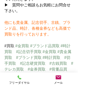
▶　質問やご相談もお気軽にお問合せ
下さい。
他にも貴金属、記念切手、古銭、ブラ
ンド品、時計、各種金券なども高価で
買取りを行っております。
#買取
#金買取
#ブランド品買取
#時計
買取
#記念切手買取
#金買取
#貴金属
買取
#ブランド買取
#時計買取
#切
手買取
#記念硬貨買取
#古銭買取
#
テレカ買取
#金券買取
#骨董品買
取
#美術品買取
#仙台買取
フリーダイヤル
メール
仙台で貴金属・ブランド品・切手
を高価買取　
⇒
　おたからや仙台店Ｈ
Ｐ（オリジナルサイト）