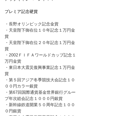
プレミア記念硬貨
・長野オリンピック記念金貨
・天皇陛下御在位１０年記念１万円金
貨
・天皇陛下御在位２０年記念１万円金
貨
・2002ＦＩＦＡワールドカップ記念１
万円金貨
・東日本大震災復興事業記念１万円金
貨
・第５回アジア冬季競技大会記念１０
００円カラー銀貨
・第67回国際通貨基金世界銀行グルー
プ年次総会記念１０００円銀貨
・新幹線鉄道開業５０周年記念１００
０円銀貨