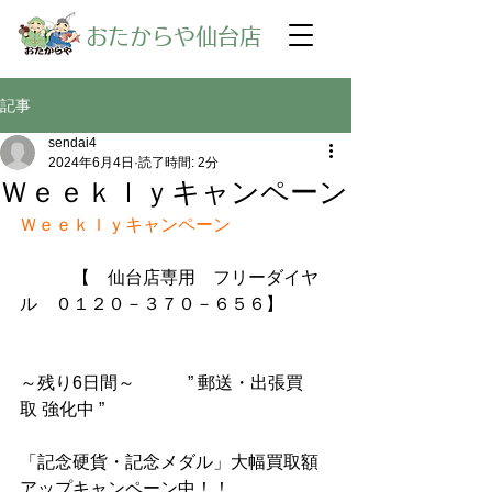
​おたからや仙台店
記事
sendai4
2024年6月4日
読了時間: 2分
Ｗｅｅｋｌｙキャンペーン
Ｗｅｅｋｌｙキャンペーン
【　仙台店専用　フリーダイヤ
ル　０１２０－３７０－６５６】
～残り6日間～　　　” 郵送・出張買
取 強化中 ”
「記念硬貨・記念メダル」大幅買取額
アップキャンペーン中！！