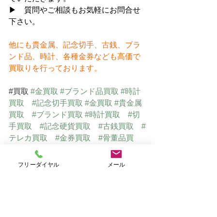
▶　質問やご相談もお気軽にお問合せ
下さい。
他にも貴金属、記念切手、古銭、ブラ
ンド品、時計、各種金券なども高価で
買取りを行っております。
#買取
#金買取
#ブランド品買取
#時計
買取
#記念切手買取
#金買取
#貴金属
買取
#ブランド買取
#時計買取
#切
手買取
#記念硬貨買取
#古銭買取
#
テレカ買取
#金券買取
#骨董品買
取
#美術品買取
#仙台買取
フリーダイヤル
メール
仙台で貴金属・ブランド品・切手
を高価買取　
⇒
　おたからや仙台店Ｈ
Ｐ（オリジナルサイト）