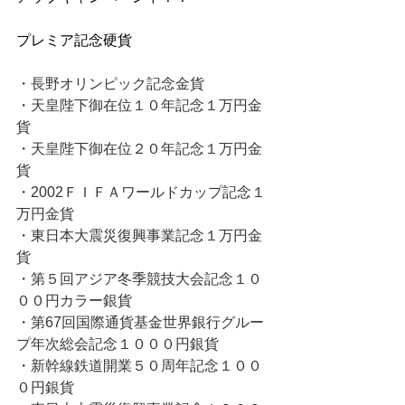
プレミア記念硬貨
・長野オリンピック記念金貨
・天皇陛下御在位１０年記念１万円金
貨
・天皇陛下御在位２０年記念１万円金
貨
・2002ＦＩＦＡワールドカップ記念１
万円金貨
・東日本大震災復興事業記念１万円金
貨
・第５回アジア冬季競技大会記念１０
００円カラー銀貨
・第67回国際通貨基金世界銀行グルー
プ年次総会記念１０００円銀貨
・新幹線鉄道開業５０周年記念１００
０円銀貨