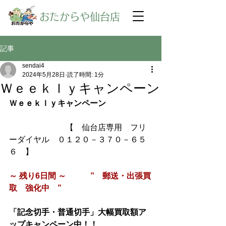
​おたからや仙台店
記事
sendai4
2024年5月28日
読了時間: 1分
Ｗｅｅｋｌｙキャンペーン
Ｗｅｅｋｌｙキャンペーン
【　仙台店専用　フリ
ーダイヤル　０１２０－３７０－６５
６　】
～ 残り6日間 ～　　　”　郵送・出張買
取　強化中　”
「記念切手・普通切手」大幅買取額ア
ップキャンペーン中！！