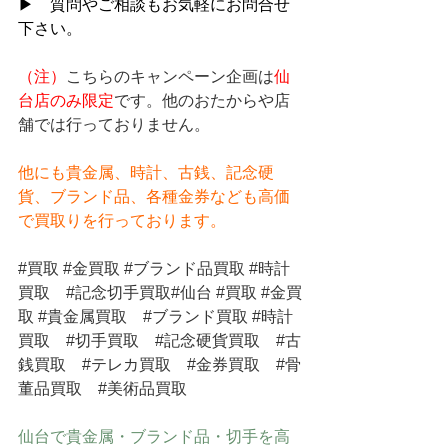
▶　質問やご相談もお気軽にお問合せ
下さい。
（注）
こちらのキャンペーン企画は
仙
台店のみ限定
です。他のおたからや店
舗では行っておりません。
他にも貴金属、時計、古銭、記念硬
貨、ブランド品、各種金券なども高価
で買取りを行っております。
#買取
#金買取
#ブランド品買取
#時計
買取
#記念切手買取
#仙台 
#買取
#金買
取
#貴金属買取
#ブランド買取
#時計
買取
#切手買取
#記念硬貨買取
#古
銭買取
#テレカ買取
#金券買取
#骨
董品買取
#美術品買取
仙台で貴金属・ブランド品・切手を高