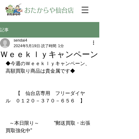
​おたからや仙台店
記事
sendai4
2024年5月19日
読了時間: 1分
Ｗｅｅｋｌｙキャンペーン
◆今週のＷｅｅｋｌｙキャンペーン、
高額買取り商品は貴金属です◆
【　仙台店専用　フリーダイヤ
ル　０１２０－３７０－６５６　】
～本日限り～　　　”郵送買取・出張
買取強化中”