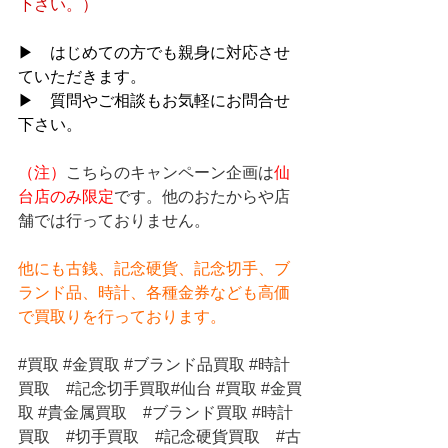
下さい。）
▶　はじめての方でも親身に対応させ
ていただきます。
▶　質問やご相談もお気軽にお問合せ
下さい。
（注）
こちらのキャンペーン企画は
仙
台店のみ限定
です。他のおたからや店
舗では行っておりません。
他にも古銭、記念硬貨、記念切手、ブ
ランド品、時計、各種金券なども高価
で買取りを行っております。
#買取
#金買取
#ブランド品買取
#時計
買取
#記念切手買取
#仙台 
#買取
#金買
取
#貴金属買取
#ブランド買取
#時計
買取
#切手買取
#記念硬貨買取
#古