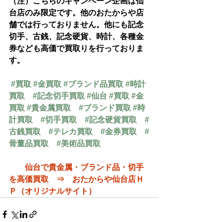
（注）こちらのキャンペーン企画は仙
台店のみ限定です。他のおたからや店
舗では行っておりません。他にも記念
切手、古銭、記念硬貨、時計、各種金
券なども高価で買取りを行っておりま
す。
#買取
#金買取
#ブランド品買取
#時計
買取
#記念切手買取
#仙台
#買取
#金
買取
#貴金属買取
#ブランド買取
#時
計買取
#切手買取
#記念硬貨買取
#
古銭買取
#テレカ買取
#金券買取
#
骨董品買取
#美術品買取
仙台で貴金属・ブランド品・切手
を高価買取　⇒　おたからや仙台店Ｈ
Ｐ（オリジナル
サイト）