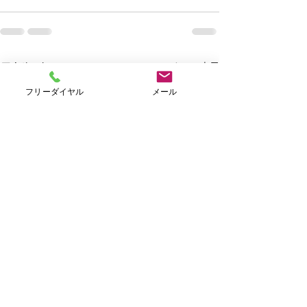
すべて表示
最新記事
フリーダイヤル
メール
Ｗｅｅｋｌｙキャンペー