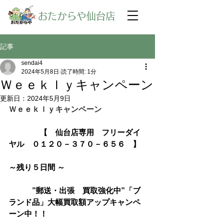
​おたからや仙台店
記事
sendai4
2024年5月8日
読了時間: 1分
Ｗｅｅｋｌｙキャンペーン
更新日：
2024年5月9日
Ｗｅｅｋｌｙキャンペーン
【　仙台店専用　フリーダイ
ヤル　０１２０－３７０－６５６　】
～残り５日間 ～
　　　”郵送・出張　買取強化中”「ブ
ランド品」大幅買取額アップキャンペ
ーン中！！