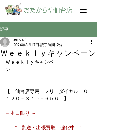
​おたからや仙台店
記事
sendai4
2024年3月17日
読了時間: 2分
Ｗｅｅｋｌｙキャンペーン
Ｗｅｅｋｌｙキャンペー
ン
【　仙台店専用　フリーダイヤル　０
１２０－３７０－６５６　】
～本日限り ～　
　　”　郵送・出張買取　強化中　”