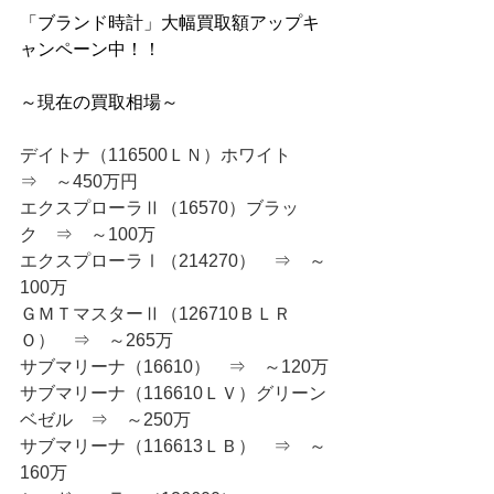
「ブランド時計」大幅買取額アップキ
ャンペーン中！！
～現在の買取相場～
デイトナ（116500ＬＮ）ホワイト　
⇒　～450万円
エクスプローラⅡ（16570）ブラッ
ク　⇒　～100万
エクスプローラⅠ（214270）　⇒　～
100万
ＧＭＴマスターⅡ（126710ＢＬＲ
Ｏ）　⇒　～265万
サブマリーナ（16610）　⇒　～120万
サブマリーナ（116610ＬＶ）グリーン
ベゼル　⇒　～250万
サブマリーナ（116613ＬＢ）　⇒　～
160万