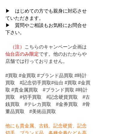
▶　はじめての方でも親身に対応させ
ていただきます。
▶　質問やご相談もお気軽にお問合せ
下さい。
（注）
こちらのキャンペーン企画は
仙台店のみ限定
です。他のおたからや
店舗では行っておりません。
#買取
#金買取
#ブランド品買取
#時計
買取
#記念切手買取
#仙台 
#買取
#金買
取
#貴金属買取
#ブランド買取
#時計
買取
#切手買取
#記念硬貨買取
#古
銭買取
#テレカ買取
#金券買取
#骨
董品買取
#美術品買取
他にも貴金属、古銭、記念硬貨、記念
切手、ブランド品、各種金券なども高