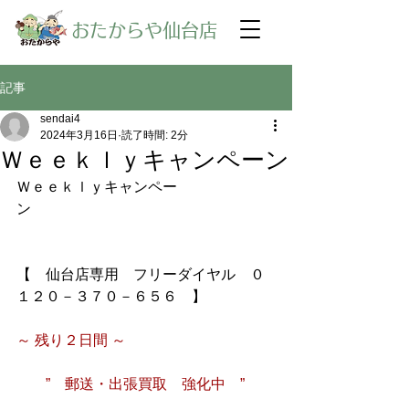
​おたからや仙台店
記事
sendai4
2024年3月16日
読了時間: 2分
Ｗｅｅｋｌｙキャンペーン
Ｗｅｅｋｌｙキャンペー
ン
【　仙台店専用　フリーダイヤル　０
１２０－３７０－６５６　】
～ 残り２日間 ～　
　　”　郵送・出張買取　強化中　”