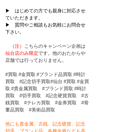
▶　はじめての方でも親身に対応させ
ていただきます。
▶　質問やご相談もお気軽にお問合せ
下さい。
（注）
こちらのキャンペーン企画は
仙台店のみ限定
です。他のおたからや
店舗では行っておりません。
#買取
#金買取
#ブランド品買取
#時計
買取
#記念切手買取
#仙台 
#買取
#金買
取
#貴金属買取
#ブランド買取
#時計
買取
#切手買取
#記念硬貨買取
#古
銭買取
#テレカ買取
#金券買取
#骨
董品買取
#美術品買取
他にも貴金属、古銭、記念硬貨、記念
切手、ブランド品、各種金券なども高