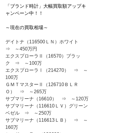
「ブランド時計」大幅買取額アップキ
ャンペーン中！！
～現在の買取相場～
デイトナ（116500ＬＮ）ホワイト　
⇒　～450万円
エクスプローラⅡ（16570）ブラッ
ク　⇒　～100万
エクスプローラⅠ（214270）　⇒　～
100万
ＧＭＴマスターⅡ（126710ＢＬＲ
Ｏ）　⇒　～265万
サブマリーナ（16610）　⇒　～120万
サブマリーナ（116610ＬＶ）グリーン
ベゼル　⇒　～250万
サブマリーナ（116613ＬＢ）　⇒　～
160万