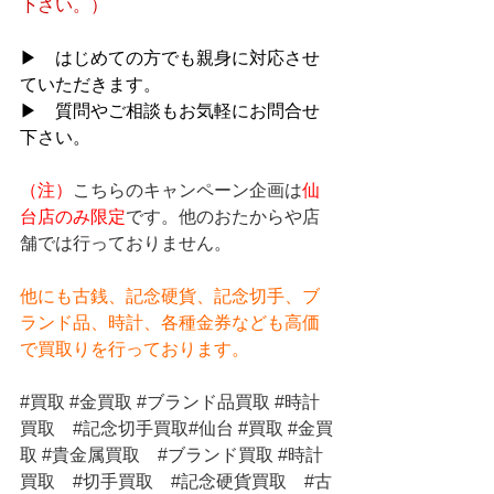
下さい。）
▶　はじめての方でも親身に対応させ
ていただきます。
▶　質問やご相談もお気軽にお問合せ
下さい。
（注）
こちらのキャンペーン企画は
仙
台店のみ限定
です。他のおたからや店
舗では行っておりません。
他にも古銭、記念硬貨、記念切手、ブ
ランド品、時計、各種金券なども高価
で買取りを行っております。
#買取
#金買取
#ブランド品買取
#時計
買取
#記念切手買取
#仙台 
#買取
#金買
取
#貴金属買取
#ブランド買取
#時計
買取
#切手買取
#記念硬貨買取
#古