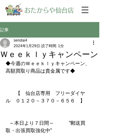
​おたからや仙台店
記事
sendai4
2024年1月29日
読了時間: 1分
Ｗｅｅｋｌｙキャンペーン
◆今週のＷｅｅｋｌｙキャンペーン、
高額買取り商品は貴金属です◆
【　仙台店専用　フリーダイヤ
ル　０１２０－３７０－６５６　】
～本日より７日間～　　　”郵送買
取・出張買取強化中”