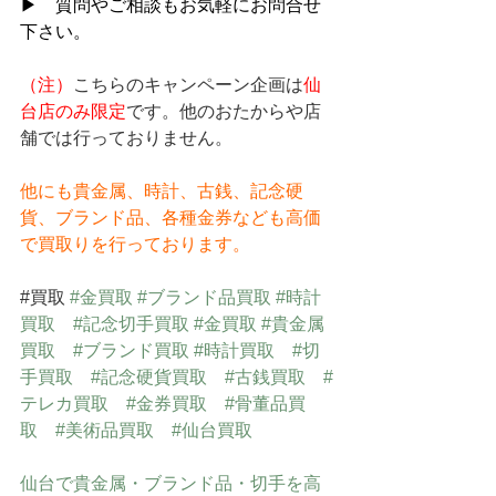
▶　質問やご相談もお気軽にお問合せ
下さい。
（注）
こちらのキャンペーン企画は
仙
台店のみ限定
です。他のおたからや店
舗では行っておりません。
他にも貴金属、時計、古銭、記念硬
貨、ブランド品、各種金券なども高価
で買取りを行っております。
#買取
#金買取
#ブランド品買取
#時計
買取
#記念切手買取
#金買取
#貴金属
買取
#ブランド買取
#時計買取
#切
手買取
#記念硬貨買取
#古銭買取
#
テレカ買取
#金券買取
#骨董品買
取
#美術品買取
#仙台買取
仙台で貴金属・ブランド品・切手を高