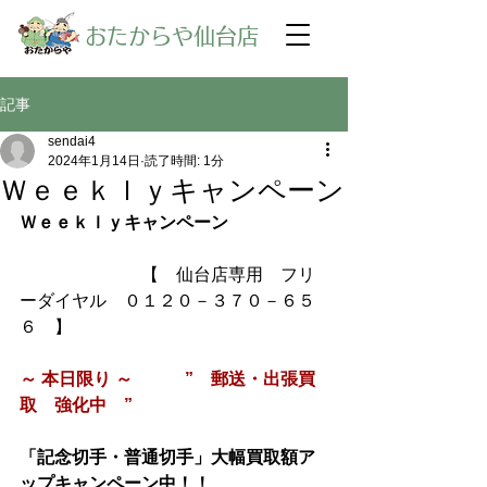
​おたからや仙台店
記事
sendai4
2024年1月14日
読了時間: 1分
Ｗｅｅｋｌｙキャンペーン
Ｗｅｅｋｌｙキャンペーン
【　仙台店専用　フリ
ーダイヤル　０１２０－３７０－６５
６　】
～ 本日限り ～　　　”　郵送・出張買
取　強化中　”
「記念切手・普通切手」大幅買取額ア
ップキャンペーン中！！