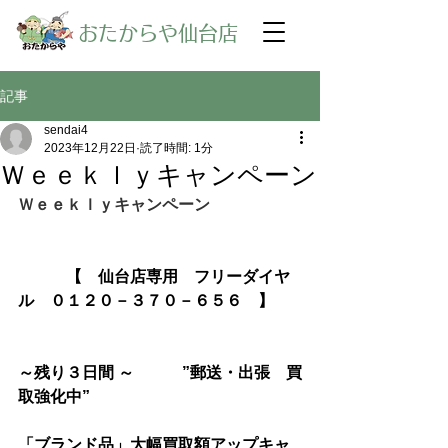
​おたからや仙台店
記事
sendai4
2023年12月22日
読了時間: 1分
Ｗｅｅｋｌｙキャンペーン
Ｗｅｅｋｌｙキャンペーン
【　仙台店専用　フリーダイヤ
ル　０１２０－３７０－６５６　】
～残り３日間 ～　　　”郵送・出張　買
取強化中”
「ブランド品」大幅買取額アップキャ