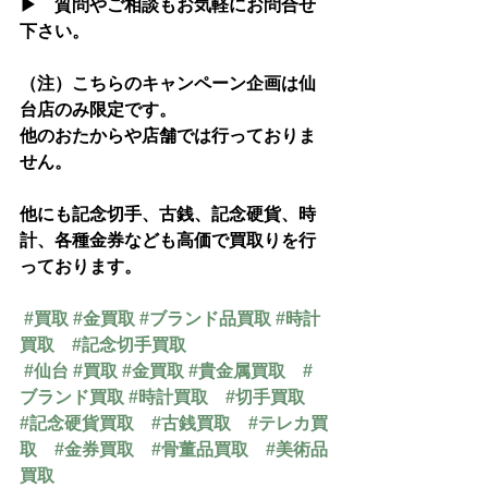
▶　質問やご相談もお気軽にお問合せ
下さい。
（注）こちらのキャンペーン企画は仙
台店のみ限定です。
他のおたからや店舗では行っておりま
せん。
他にも記念切手、古銭、記念硬貨、時
計、各種金券なども高価で買取りを行
っております。
#買取
#金買取
#ブランド品買取
#時計
買取
#記念切手買取
#仙台
#買取
#金買取
#貴金属買取
#
ブランド買取
#時計買取
#切手買取
#記念硬貨買取
#古銭買取
#テレカ買
取
#金券買取
#骨董品買取
#美術品
買取