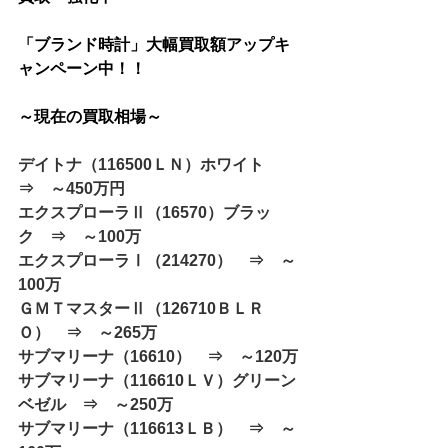
「ブランド時計」大幅買取額アップキ
ャンペーン中！！
～現在の買取相場～
デイトナ（116500ＬＮ）ホワイト　
⇒　～450万円
エクスプローラⅡ（16570）ブラッ
ク　⇒　～100万
エクスプローラⅠ（214270）　⇒　～
100万
ＧＭＴマスターⅡ（126710ＢＬＲ
Ｏ）　⇒　～265万
サブマリーナ（16610）　⇒　～120万
サブマリーナ（116610ＬＶ）グリーン
ベゼル　⇒　～250万
サブマリーナ（116613ＬＢ）　⇒　～