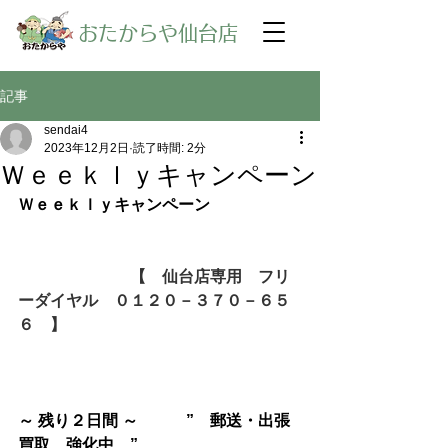
​おたからや仙台店
記事
sendai4
2023年12月2日
読了時間: 2分
Ｗｅｅｋｌｙキャンペーン
Ｗｅｅｋｌｙキャンペーン
【　仙台店専用　フリ
ーダイヤル　０１２０－３７０－６５
６　】
～ 残り２日間 ～　　　”　郵送・出張
買取　強化中　”