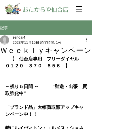
​おたからや仙台店
記事
sendai4
2023年11月15日
読了時間: 1分
Ｗｅｅｋｌｙキャンペーン
【　仙台店専用　フリーダイヤル　
０１２０－３７０－６５６　】
～残り５日間 ～　　　”郵送・出張　買
取強化中”
「ブランド品」大幅買取額アップキャ
ンペーン中！！
特にルイヴィトン・エルメス・シャネ