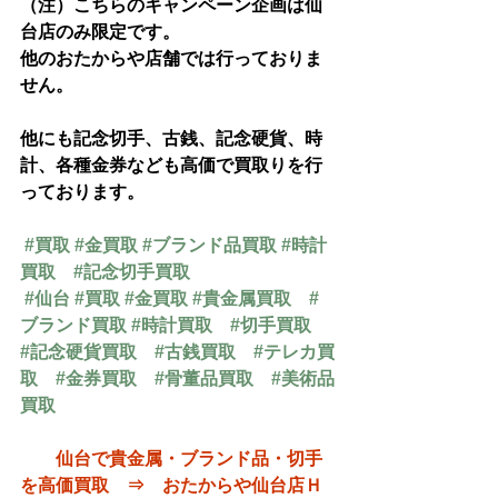
（注）こちらのキャンペーン企画は仙
台店のみ限定です。
他のおたからや店舗では行っておりま
せん。
他にも記念切手、古銭、記念硬貨、時
計、各種金券なども高価で買取りを行
っております。
#買取
#金買取
#ブランド品買取
#時計
買取
#記念切手買取
#仙台
#買取
#金買取
#貴金属買取
#
ブランド買取
#時計買取
#切手買取
#記念硬貨買取
#古銭買取
#テレカ買
取
#金券買取
#骨董品買取
#美術品
買取
仙台で貴金属・ブランド品・切手
を高価買取　⇒　おたからや仙台店Ｈ