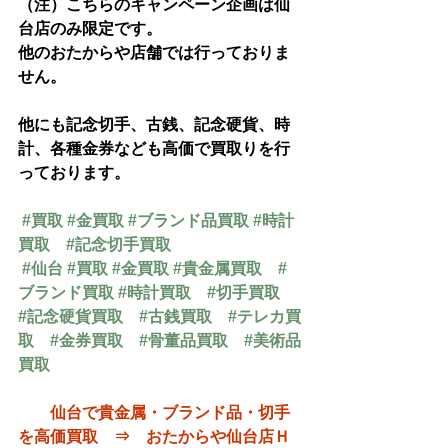
（注）こちらのキャンペーン企画は仙
台店のみ限定です。
他のおたからや店舗では行っておりま
せん。
他にも記念切手、古銭、記念硬貨、時
計、各種金券なども高価で買取りを行
っております。
#買取
#金買取
#ブランド品買取
#時計
買取
#記念切手買取
#仙台
#買取
#金買取
#貴金属買取
#
ブランド買取
#時計買取
#切手買取
#記念硬貨買取
#古銭買取
#テレカ買
取
#金券買取
#骨董品買取
#美術品
買取
仙台で貴金属・ブランド品・切手
を高価買取　⇒　おたからや仙台店Ｈ