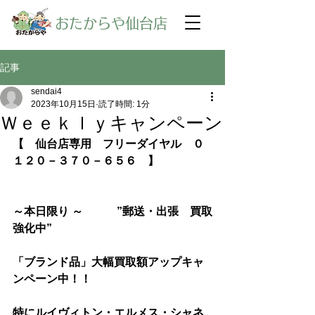
​おたからや仙台店
記事
sendai4
2023年10月15日
読了時間: 1分
Ｗｅｅｋｌｙキャンペーン
【　仙台店専用　フリーダイヤル　０
１２０－３７０－６５６　】
～本日限り ～　　　”郵送・出張　買取
強化中”
「ブランド品」大幅買取額アップキャ
ンペーン中！！
特にルイヴィトン・エルメス・シャネ