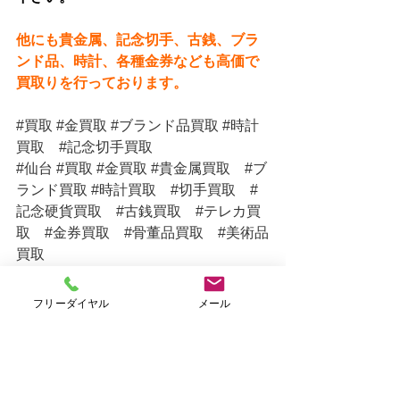
他にも貴金属、記念切手、古銭、ブラ
ンド品、時計、各種金券なども高価で
買取りを行っております。
#買取
#金買取
#ブランド品買取
#時計
買取
#記念切手買取
#仙台
#買取
#金買取
#貴金属買取
#ブ
ランド買取
#時計買取
#切手買取
#
記念硬貨買取
#古銭買取
#テレカ買
取
#金券買取
#骨董品買取
#美術品
買取
フリーダイヤル
メール
仙台で貴金属・ブランド品・切手
を高価買取　⇒　おたからや仙台店Ｈ
Ｐ（オリジナルサイト）