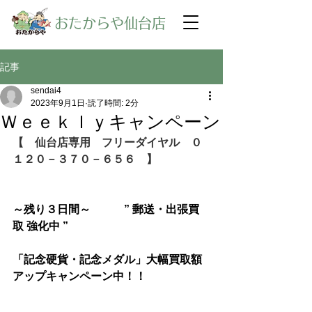
​おたからや仙台店
記事
sendai4
2023年9月1日
読了時間: 2分
Ｗｅｅｋｌｙキャンペーン
【　仙台店専用　フリーダイヤル　０
１２０－３７０－６５６　】
～残り３日間～　　　” 郵送・出張買
取 強化中 ”
「記念硬貨・記念メダル」大幅買取額
アップキャンペーン中！！