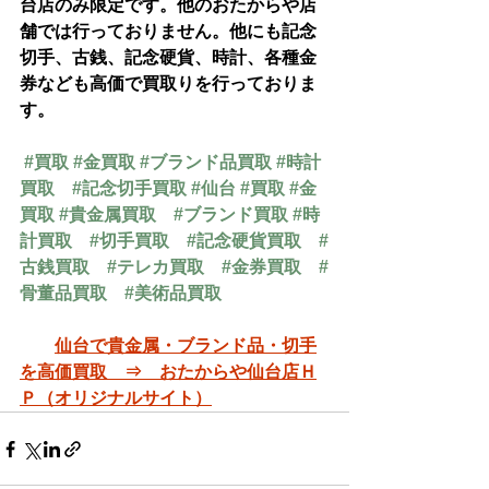
台店のみ限定です。他のおたからや店
舗では行っておりません。他にも記念
切手、古銭、記念硬貨、時計、各種金
券なども高価で買取りを行っておりま
す。
#買取
#金買取
#ブランド品買取
#時計
買取
#記念切手買取
#仙台
#買取
#金
買取
#貴金属買取
#ブランド買取
#時
計買取
#切手買取
#記念硬貨買取
#
古銭買取
#テレカ買取
#金券買取
#
骨董品買取
#美術品買取
仙台で貴金属・ブランド品・切手
を高価買取　⇒　おたからや仙台店Ｈ
Ｐ（オリジナルサイト）