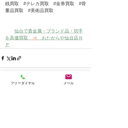
銭買取
#テレカ買取
#金券買取
#骨
董品買取
#美術品買取
仙台で貴金属・ブランド品・切手
を高価買取　
⇒
　おたからや仙台店Ｈ
Ｐ
フリーダイヤル
メール
すべて表示
最新記事