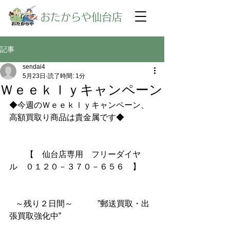
​おたからや仙台店
記事
sendai4
5月23日
読了時間: 1分
Ｗｅｅｋｌｙキャンペーン
◆今週のＷｅｅｋｌｙキャンペーン、
高額買取り商品は貴金属です◆
【　仙台店専用　フリーダイヤ
ル　０１２０－３７０－６５６　】
～残り２日間～　　　”郵送買取・出
張買取強化中”