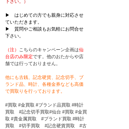
下さい。）
▶　はじめての方でも親身に対応させ
ていただきます。
▶　質問やご相談もお気軽にお問合せ
下さい。
（注）
こちらのキャンペーン企画は
仙
台店のみ限定
です。他のおたからや店
舗では行っておりません。
他にも古銭、記念硬貨、記念切手、ブ
ランド品、時計、各種金券なども高価
で買取りを行っております。
#買取
#金買取
#ブランド品買取
#時計
買取
#記念切手買取
#仙台 
#買取
#金買
取
#貴金属買取
#ブランド買取
#時計
買取
#切手買取
#記念硬貨買取
#古